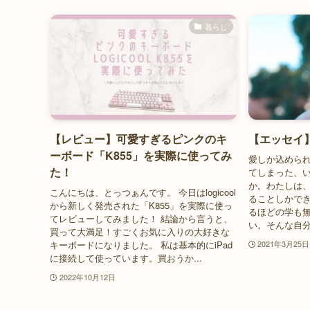
暮らし
【レビュー】可愛すぎるピンクのキ
【エッセイ
ーボード「K855」を実際に使ってみ
愛しか込めら
た！
てしまった、
か。わたしは
こんにちは、とっつぁんです。 今日はlogicool
ることしかで
から新しく発売された「K855」を実際に使っ
るほどの学も
てレビューしてみました！ 結論から言うと、
い。そんな自分
買って大満足！すごくお気に入りの大好きな
キーボードになりました。 私は基本的にiPad
2021年3月25日
に接続して使っています。買おうか...
2022年10月12日