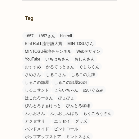
Tag
1857
1857さん
bintroll
BinTRoLL流行語大賞
MINTOSUさん
MINTOSU菊地チャンネル
Webデザイン
YouTube
いちはちさん
おしんさん
おすすめ
かるてっとさん
ぐじらくん
さめさん
しるこさん
しるこの足跡
しるこの部屋
しるこの部屋2024
しるこサンド
じらいちゃん
ぬいぐるみ
はこたろーさん
びぇびぇ
びんとろまぁけっと
びんとろ珈琲
ふぃおさん
ふぃおしんぱち
もくごろうさん
アクセサリー
エッセイ
グッズ
ハンドメイド
ビントロール
ポップアップストア
ミントスさん